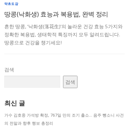
약초도감
땅콩(낙화생) 효능과 복용법, 완벽 정리
흔한 땅콩, ‘낙화생(落花生)’의 놀라운 건강 효능 5가지와
정확한 복용법, 생태학적 특징까지 모두 알려드립니다.
땅콩으로 건강을 챙기세요!
검색
검색
최신 글
가수 김호중 가석방 확정, 767일 만의 조기 출소… 음주 뺑소니 사건
의 전말과 향후 행보 총정리