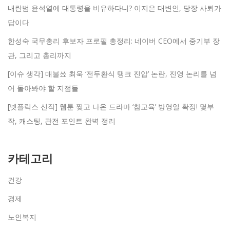
내란범 윤석열에 대통령을 비유하다니? 이지은 대변인, 당장 사퇴가
답이다
한성숙 국무총리 후보자 프로필 총정리: 네이버 CEO에서 중기부 장
관, 그리고 총리까지
[이슈 생각] 매불쑈 최욱 ‘전두환식 탱크 진압’ 논란, 진영 논리를 넘
어 돌아봐야 할 지점들
[넷플릭스 신작] 웹툰 찢고 나온 드라마 ‘참교육’ 방영일 확정! 몇부
작, 캐스팅, 관전 포인트 완벽 정리
카테고리
건강
경제
노인복지