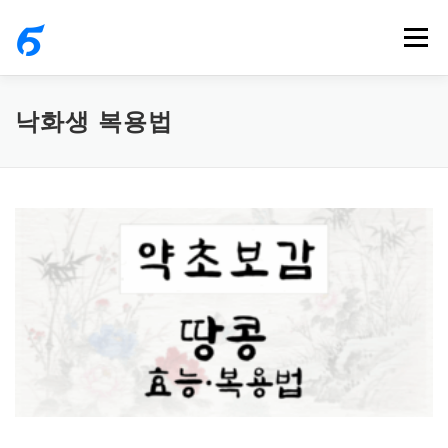
내
메뉴
용
으
로
낙화생 복용법
바
로
가
기