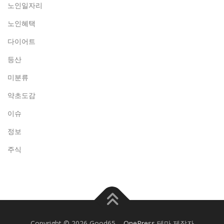
노인일자리
노인혜택
다이어트
등산
미분류
약초도감
이슈
정보
주식
Copyright © 2026 Good65
–
OnePress
테마 제작자