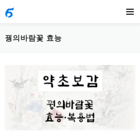
내
메뉴
용
으
로
꿩의바람꽃 효능
바
로
가
기