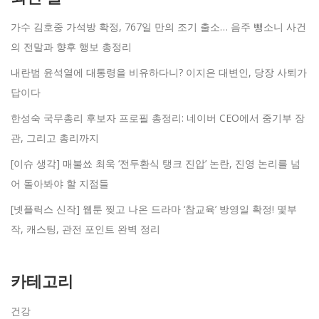
가수 김호중 가석방 확정, 767일 만의 조기 출소… 음주 뺑소니 사건
의 전말과 향후 행보 총정리
내란범 윤석열에 대통령을 비유하다니? 이지은 대변인, 당장 사퇴가
답이다
한성숙 국무총리 후보자 프로필 총정리: 네이버 CEO에서 중기부 장
관, 그리고 총리까지
[이슈 생각] 매불쑈 최욱 ‘전두환식 탱크 진압’ 논란, 진영 논리를 넘
어 돌아봐야 할 지점들
[넷플릭스 신작] 웹툰 찢고 나온 드라마 ‘참교육’ 방영일 확정! 몇부
작, 캐스팅, 관전 포인트 완벽 정리
카테고리
건강