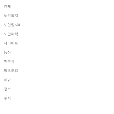
경제
노인복지
노인일자리
노인혜택
다이어트
등산
미분류
약초도감
이슈
정보
주식