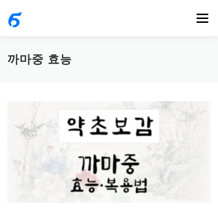
내
메뉴
용
으
로
까마중 효능
바
로
가
기