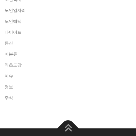
노인일자리
노인혜택
다이어트
등산
미분류
약초도감
이슈
정보
주식