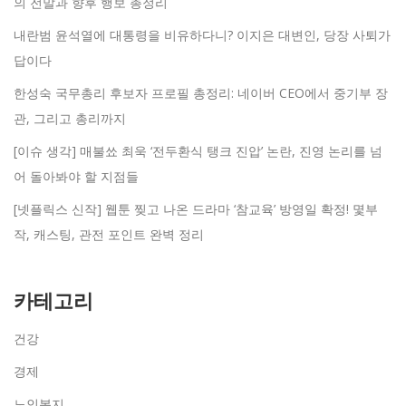
의 전말과 향후 행보 총정리
내란범 윤석열에 대통령을 비유하다니? 이지은 대변인, 당장 사퇴가
답이다
한성숙 국무총리 후보자 프로필 총정리: 네이버 CEO에서 중기부 장
관, 그리고 총리까지
[이슈 생각] 매불쑈 최욱 ‘전두환식 탱크 진압’ 논란, 진영 논리를 넘
어 돌아봐야 할 지점들
[넷플릭스 신작] 웹툰 찢고 나온 드라마 ‘참교육’ 방영일 확정! 몇부
작, 캐스팅, 관전 포인트 완벽 정리
카테고리
건강
경제
노인복지