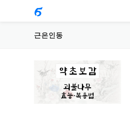
내
용
으
로
근은인동
바
로
가
기