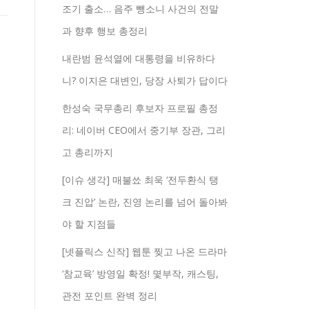
조기 출소… 음주 뺑소니 사건의 전말
과 향후 행보 총정리
내란범 윤석열에 대통령을 비유하다
니? 이지은 대변인, 당장 사퇴가 답이다
한성숙 국무총리 후보자 프로필 총정
리: 네이버 CEO에서 중기부 장관, 그리
고 총리까지
[이슈 생각] 매불쑈 최욱 ‘전두환식 탱
크 진압’ 논란, 진영 논리를 넘어 돌아봐
야 할 지점들
[넷플릭스 신작] 웹툰 찢고 나온 드라마
‘참교육’ 방영일 확정! 몇부작, 캐스팅,
관전 포인트 완벽 정리