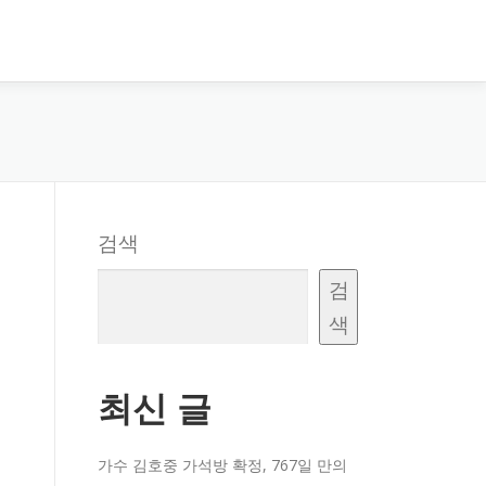
검색
검
색
최신 글
가수 김호중 가석방 확정, 767일 만의