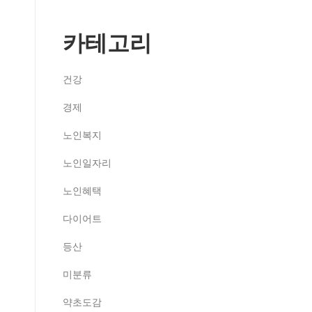
카테고리
건강
경제
노인복지
노인일자리
노인혜택
다이어트
등산
미분류
약초도감