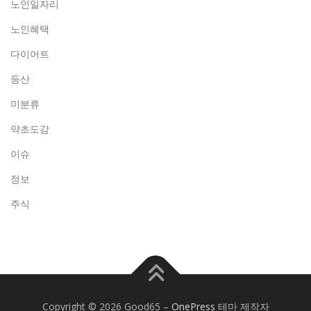
노인일자리
노인혜택
다이어트
등산
미분류
약초도감
이슈
정보
주식
Copyright © 2026 Good65
–
OnePress
테마 제작자