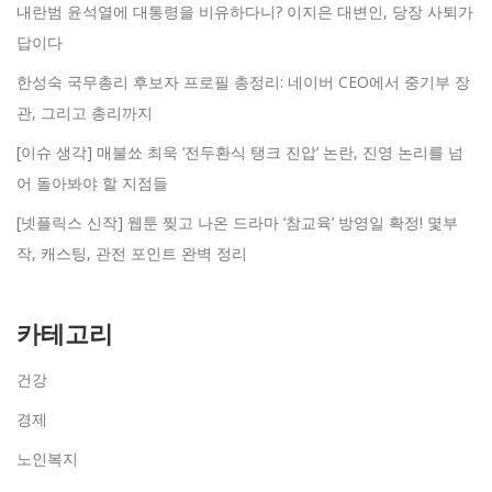
내란범 윤석열에 대통령을 비유하다니? 이지은 대변인, 당장 사퇴가
답이다
한성숙 국무총리 후보자 프로필 총정리: 네이버 CEO에서 중기부 장
관, 그리고 총리까지
[이슈 생각] 매불쑈 최욱 ‘전두환식 탱크 진압’ 논란, 진영 논리를 넘
어 돌아봐야 할 지점들
[넷플릭스 신작] 웹툰 찢고 나온 드라마 ‘참교육’ 방영일 확정! 몇부
작, 캐스팅, 관전 포인트 완벽 정리
카테고리
건강
경제
노인복지