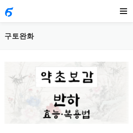
내
메뉴
용
으
로
구토완화
바
로
가
기