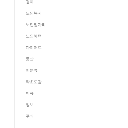
경제
노인복지
노인일자리
노인혜택
다이어트
등산
미분류
약초도감
이슈
정보
주식