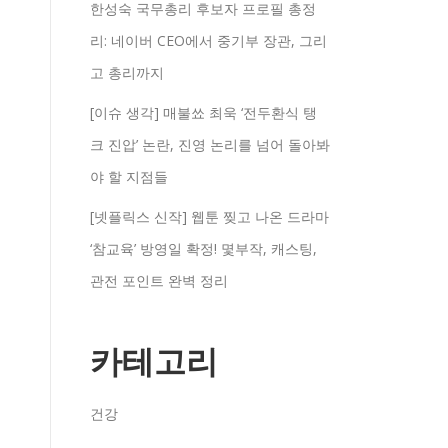
한성숙 국무총리 후보자 프로필 총정
리: 네이버 CEO에서 중기부 장관, 그리
고 총리까지
[이슈 생각] 매불쑈 최욱 ‘전두환식 탱
크 진압’ 논란, 진영 논리를 넘어 돌아봐
야 할 지점들
[넷플릭스 신작] 웹툰 찢고 나온 드라마
‘참교육’ 방영일 확정! 몇부작, 캐스팅,
관전 포인트 완벽 정리
카테고리
건강