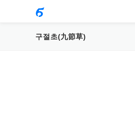
내
용
으
로
구절초(九節草)
바
로
가
기