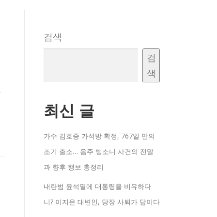
검색
검
색
,
최신 글
가수 김호중 가석방 확정, 767일 만의
조기 출소… 음주 뺑소니 사건의 전말
과 향후 행보 총정리
내란범 윤석열에 대통령을 비유하다
니? 이지은 대변인, 당장 사퇴가 답이다