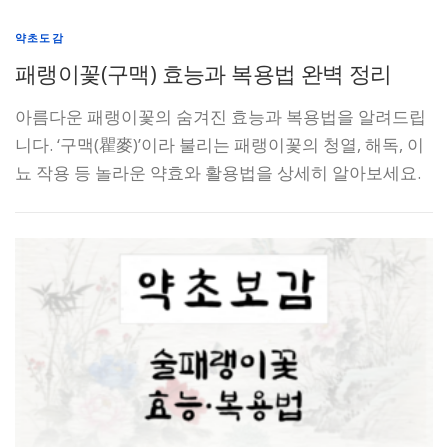
약초도감
패랭이꽃(구맥) 효능과 복용법 완벽 정리
아름다운 패랭이꽃의 숨겨진 효능과 복용법을 알려드립
니다. ‘구맥(瞿麥)’이라 불리는 패랭이꽃의 청열, 해독, 이
뇨 작용 등 놀라운 약효와 활용법을 상세히 알아보세요.