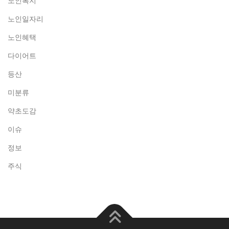
노인복지
노인일자리
노인혜택
다이어트
등산
미분류
약초도감
이슈
정보
주식