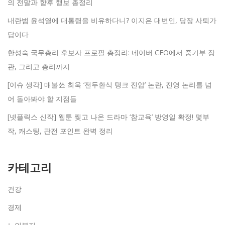
의 전말과 향후 행보 총정리
내란범 윤석열에 대통령을 비유하다니? 이지은 대변인, 당장 사퇴가
답이다
한성숙 국무총리 후보자 프로필 총정리: 네이버 CEO에서 중기부 장
관, 그리고 총리까지
[이슈 생각] 매불쑈 최욱 ‘전두환식 탱크 진압’ 논란, 진영 논리를 넘
어 돌아봐야 할 지점들
[넷플릭스 신작] 웹툰 찢고 나온 드라마 ‘참교육’ 방영일 확정! 몇부
작, 캐스팅, 관전 포인트 완벽 정리
카테고리
건강
경제