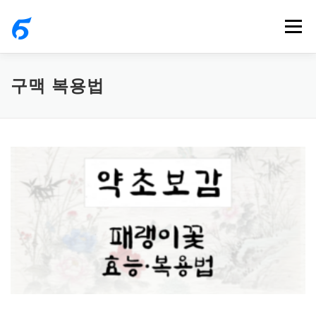
내
메뉴
용
으
로
구맥 복용법
바
로
가
기