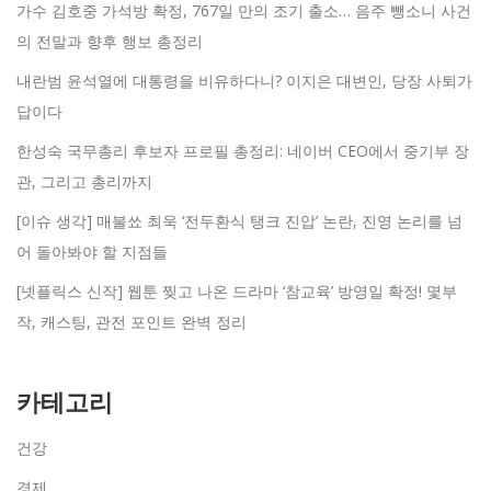
가수 김호중 가석방 확정, 767일 만의 조기 출소… 음주 뺑소니 사건
의 전말과 향후 행보 총정리
내란범 윤석열에 대통령을 비유하다니? 이지은 대변인, 당장 사퇴가
답이다
한성숙 국무총리 후보자 프로필 총정리: 네이버 CEO에서 중기부 장
관, 그리고 총리까지
[이슈 생각] 매불쑈 최욱 ‘전두환식 탱크 진압’ 논란, 진영 논리를 넘
어 돌아봐야 할 지점들
[넷플릭스 신작] 웹툰 찢고 나온 드라마 ‘참교육’ 방영일 확정! 몇부
작, 캐스팅, 관전 포인트 완벽 정리
카테고리
건강
경제