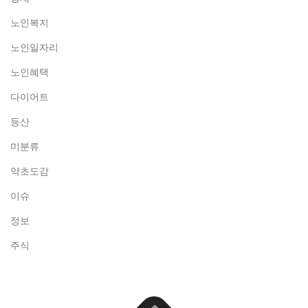
노인복지
노인일자리
노인혜택
다이어트
등산
미분류
약초도감
이슈
정보
주식