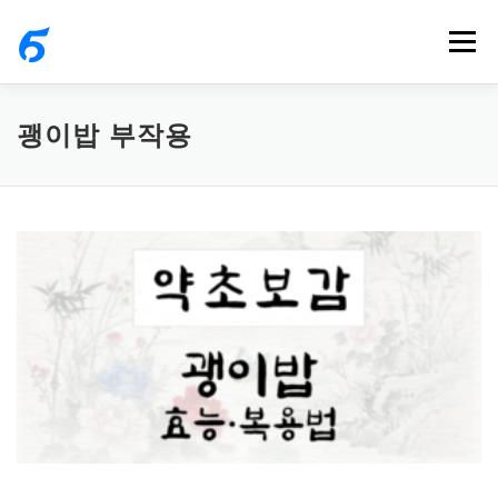
내
메뉴
용
으
로
괭이밥 부작용
바
로
가
기