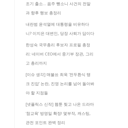
조기 출소… 음주 뺑소니 사건의 전말
과 향후 행보 총정리
내란범 윤석열에 대통령을 비유하다
니? 이지은 대변인, 당장 사퇴가 답이다
한성숙 국무총리 후보자 프로필 총정
리: 네이버 CEO에서 중기부 장관, 그리
고 총리까지
[이슈 생각] 매불쑈 최욱 ‘전두환식 탱
크 진압’ 논란, 진영 논리를 넘어 돌아봐
야 할 지점들
[넷플릭스 신작] 웹툰 찢고 나온 드라마
‘참교육’ 방영일 확정! 몇부작, 캐스팅,
관전 포인트 완벽 정리