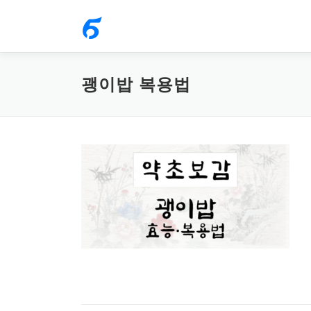
내
용
으
로
괭이밥 복용법
바
로
가
기