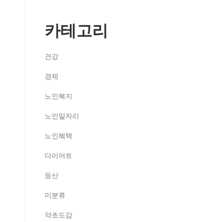
카테고리
건강
경제
노인복지
노인일자리
노인혜택
다이어트
등산
미분류
약초도감