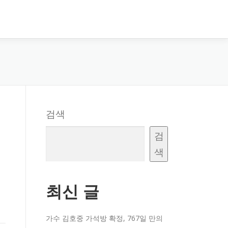
검색
검
색
최신 글
가수 김호중 가석방 확정, 767일 만의