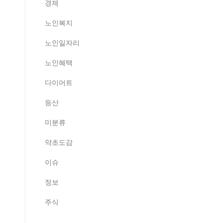
경제
노인복지
노인일자리
노인혜택
다이어트
등산
미분류
약초도감
이슈
정보
주식