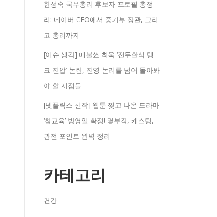
한성숙 국무총리 후보자 프로필 총정
리: 네이버 CEO에서 중기부 장관, 그리
고 총리까지
[이슈 생각] 매불쑈 최욱 ‘전두환식 탱
크 진압’ 논란, 진영 논리를 넘어 돌아봐
야 할 지점들
[넷플릭스 신작] 웹툰 찢고 나온 드라마
‘참교육’ 방영일 확정! 몇부작, 캐스팅,
관전 포인트 완벽 정리
카테고리
건강