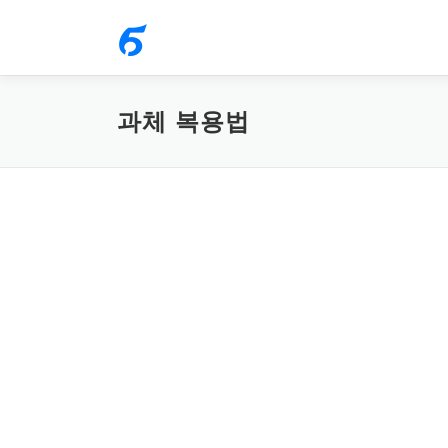
내
용
으
로
과체 복용법
바
로
가
기