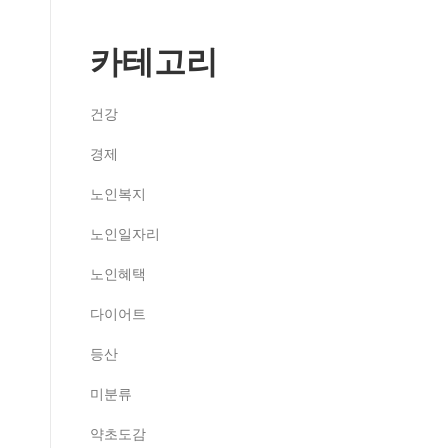
카테고리
건강
경제
노인복지
노인일자리
노인혜택
다이어트
등산
미분류
약초도감