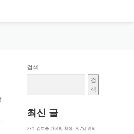
검색
검
색
,
딱
최신 글
가수 김호중 가석방 확정, 767일 만의