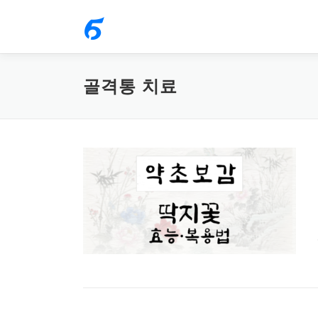
내
용
으
로
골격통 치료
바
로
가
기