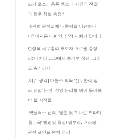
조기 출소… 음주 뺑소니 사건의 전말
과 향후 행보 총정리
내란범 윤석열에 대통령을 비유하다
니? 이지은 대변인, 당장 사퇴가 답이다
한성숙 국무총리 후보자 프로필 총정
리: 네이버 CEO에서 중기부 장관, 그리
고 총리까지
[이슈 생각] 매불쑈 최욱 ‘전두환식 탱
크 진압’ 논란, 진영 논리를 넘어 돌아봐
야 할 지점들
[넷플릭스 신작] 웹툰 찢고 나온 드라마
‘참교육’ 방영일 확정! 몇부작, 캐스팅,
관전 포인트 완벽 정리