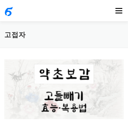
내
메뉴
용
으
로
고접자
바
로
가
기