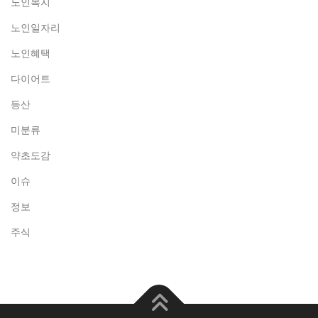
노인복지
노인일자리
노인혜택
다이어트
등산
미분류
약초도감
이슈
정보
주식