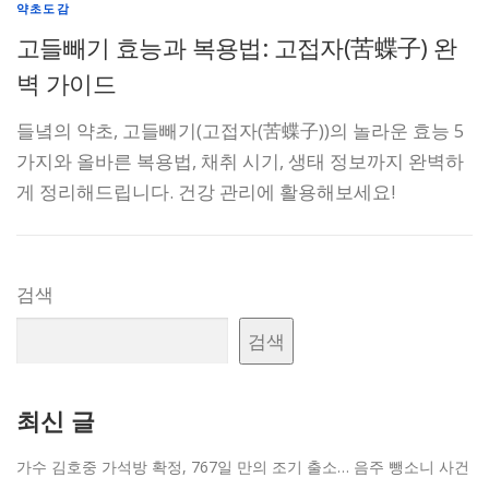
약초도감
고들빼기 효능과 복용법: 고접자(苦蝶子) 완
벽 가이드
들녘의 약초, 고들빼기(고접자(苦蝶子))의 놀라운 효능 5
가지와 올바른 복용법, 채취 시기, 생태 정보까지 완벽하
게 정리해드립니다. 건강 관리에 활용해보세요!
검색
검색
최신 글
가수 김호중 가석방 확정, 767일 만의 조기 출소… 음주 뺑소니 사건