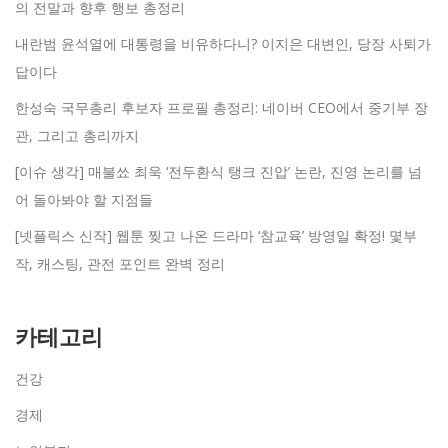
의 전말과 향후 행보 총정리
내란범 윤석열에 대통령을 비유하다니? 이지은 대변인, 당장 사퇴가
답이다
한성숙 국무총리 후보자 프로필 총정리: 네이버 CEO에서 중기부 장
관, 그리고 총리까지
[이슈 생각] 매불쑈 최욱 ‘전두환식 탱크 진압’ 논란, 진영 논리를 넘
어 돌아봐야 할 지점들
[넷플릭스 신작] 웹툰 찢고 나온 드라마 ‘참교육’ 방영일 확정! 몇부
작, 캐스팅, 관전 포인트 완벽 정리
카테고리
건강
경제