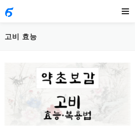
내
메뉴
용
으
로
고비 효능
바
로
가
기