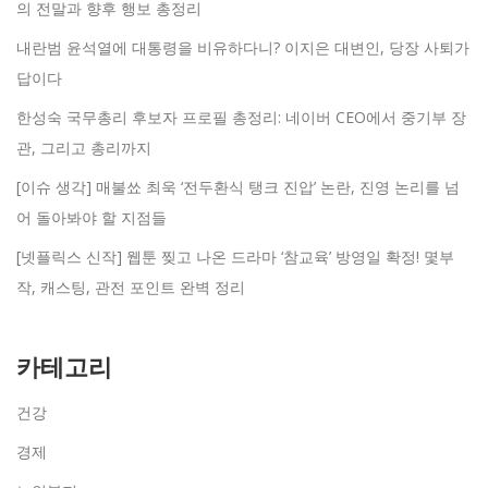
의 전말과 향후 행보 총정리
내란범 윤석열에 대통령을 비유하다니? 이지은 대변인, 당장 사퇴가
답이다
한성숙 국무총리 후보자 프로필 총정리: 네이버 CEO에서 중기부 장
관, 그리고 총리까지
[이슈 생각] 매불쑈 최욱 ‘전두환식 탱크 진압’ 논란, 진영 논리를 넘
어 돌아봐야 할 지점들
[넷플릭스 신작] 웹툰 찢고 나온 드라마 ‘참교육’ 방영일 확정! 몇부
작, 캐스팅, 관전 포인트 완벽 정리
카테고리
건강
경제