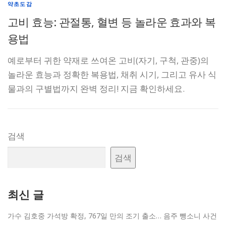
약초도감
고비 효능: 관절통, 혈변 등 놀라운 효과와 복
용법
예로부터 귀한 약재로 쓰여온 고비(자기, 구척, 관중)의
놀라운 효능과 정확한 복용법, 채취 시기, 그리고 유사 식
물과의 구별법까지 완벽 정리! 지금 확인하세요.
검색
검색
최신 글
가수 김호중 가석방 확정, 767일 만의 조기 출소… 음주 뺑소니 사건