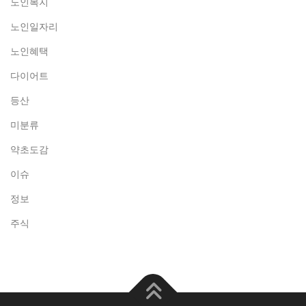
노인복지
노인일자리
노인혜택
다이어트
등산
미분류
약초도감
이슈
정보
주식