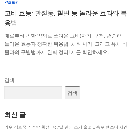
약초도감
고비 효능: 관절통, 혈변 등 놀라운 효과와 복
용법
예로부터 귀한 약재로 쓰여온 고비(자기, 구척, 관중)의
놀라운 효능과 정확한 복용법, 채취 시기, 그리고 유사 식
물과의 구별법까지 완벽 정리! 지금 확인하세요.
검색
검색
최신 글
가수 김호중 가석방 확정, 767일 만의 조기 출소… 음주 뺑소니 사건