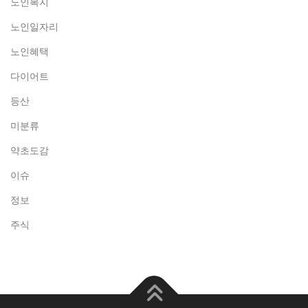
노인복지
노인일자리
노인혜택
다이어트
등산
미분류
약초도감
이슈
정보
주식