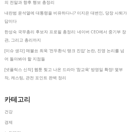
의 전말과 향후 행보 총정리
내란범 윤석열에 대통령을 비유하다니? 이지은 대변인, 당장 사퇴가
답이다
한성숙 국무총리 후보자 프로필 총정리: 네이버 CEO에서 중기부 장
관, 그리고 총리까지
[이슈 생각] 매불쑈 최욱 ‘전두환식 탱크 진압’ 논란, 진영 논리를 넘
어 돌아봐야 할 지점들
[넷플릭스 신작] 웹툰 찢고 나온 드라마 ‘참교육’ 방영일 확정! 몇부
작, 캐스팅, 관전 포인트 완벽 정리
카테고리
건강
경제