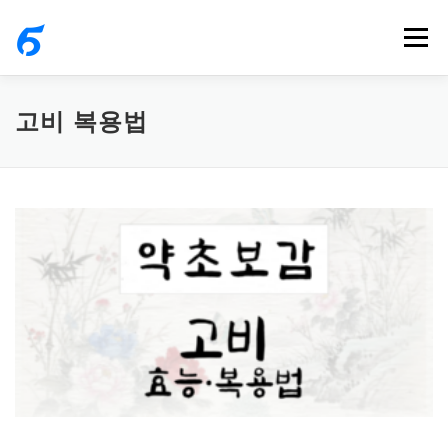
내
메뉴
용
으
로
고비 복용법
바
로
가
기