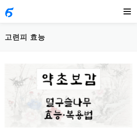
내
메뉴
용
으
로
고련피 효능
바
로
가
기