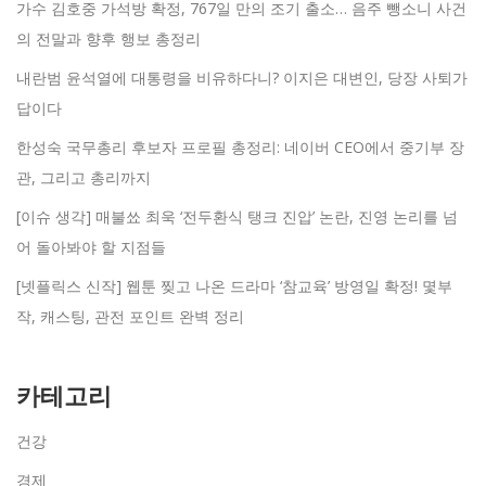
가수 김호중 가석방 확정, 767일 만의 조기 출소… 음주 뺑소니 사건
의 전말과 향후 행보 총정리
내란범 윤석열에 대통령을 비유하다니? 이지은 대변인, 당장 사퇴가
답이다
한성숙 국무총리 후보자 프로필 총정리: 네이버 CEO에서 중기부 장
관, 그리고 총리까지
[이슈 생각] 매불쑈 최욱 ‘전두환식 탱크 진압’ 논란, 진영 논리를 넘
어 돌아봐야 할 지점들
[넷플릭스 신작] 웹툰 찢고 나온 드라마 ‘참교육’ 방영일 확정! 몇부
작, 캐스팅, 관전 포인트 완벽 정리
카테고리
건강
경제