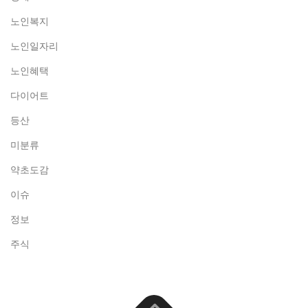
노인복지
노인일자리
노인혜택
다이어트
등산
미분류
약초도감
이슈
정보
주식