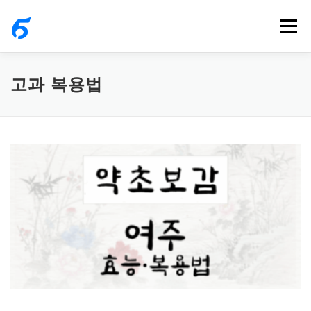
내
메뉴
용
으
로
고과 복용법
바
로
가
기