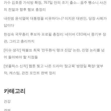
가수 김호중 가석방 확정, 767일 만의 조기 출소… 음주 뺑소니 사건
의 전말과 향후 행보 총정리
내란범 윤석열에 대통령을 비유하다니? 이지은 대변인, 당장 사퇴가
답이다
한성숙 국무총리 후보자 프로필 총정리: 네이버 CEO에서 중기부 장
관, 그리고 총리까지
[이슈 생각] 매불쑈 최욱 ‘전두환식 탱크 진압’ 논란, 진영 논리를 넘
어 돌아봐야 할 지점들
[넷플릭스 신작] 웹툰 찢고 나온 드라마 ‘참교육’ 방영일 확정! 몇부
작, 캐스팅, 관전 포인트 완벽 정리
카테고리
건강
경제