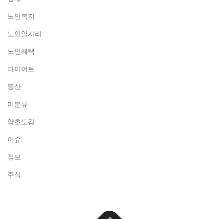
노인복지
노인일자리
노인혜택
다이어트
등산
미분류
약초도감
이슈
정보
주식