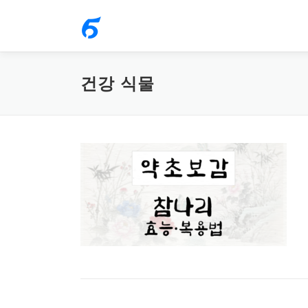
내
용
으
로
건강 식물
바
로
가
기