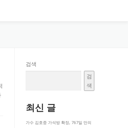
검색
검
색
적
화
최신 글
가수 김호중 가석방 확정, 767일 만의