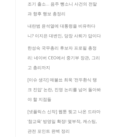
조기 출소… 음주 뺑소니 사건의 전말
과 향후 행보 총정리
내란범 윤석열에 대통령을 비유하다
니? 이지은 대변인, 당장 사퇴가 답이다
한성숙 국무총리 후보자 프로필 총정
리: 네이버 CEO에서 중기부 장관, 그리
고 총리까지
[이슈 생각] 매불쑈 최욱 ‘전두환식 탱
크 진압’ 논란, 진영 논리를 넘어 돌아봐
야 할 지점들
[넷플릭스 신작] 웹툰 찢고 나온 드라마
‘참교육’ 방영일 확정! 몇부작, 캐스팅,
관전 포인트 완벽 정리