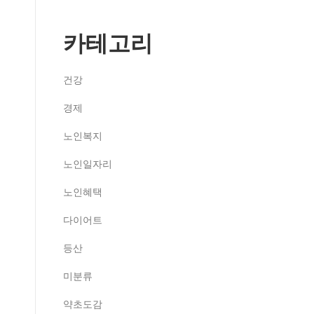
카테고리
건강
경제
노인복지
노인일자리
노인혜택
다이어트
등산
미분류
약초도감