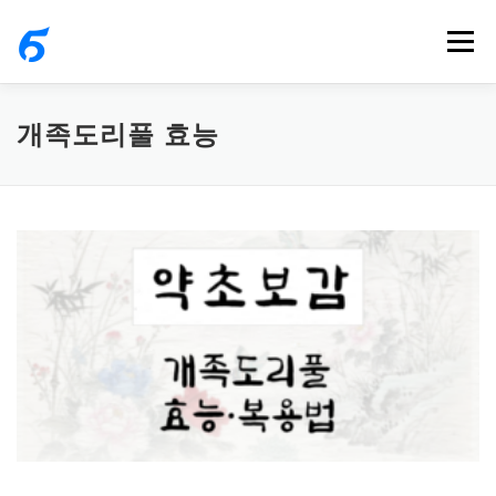
내
메뉴
용
으
로
개족도리풀 효능
바
로
가
기