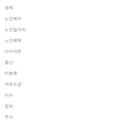
경제
노인복지
노인일자리
노인혜택
다이어트
등산
미분류
약초도감
이슈
정보
주식