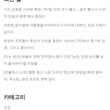
가수 김호중 가석방 확정, 767일 만의 조기 출소… 음주 뺑소니 사건
의 전말과 향후 행보 총정리
내란범 윤석열에 대통령을 비유하다니? 이지은 대변인, 당장 사퇴가
답이다
한성숙 국무총리 후보자 프로필 총정리: 네이버 CEO에서 중기부 장
관, 그리고 총리까지
[이슈 생각] 매불쑈 최욱 ‘전두환식 탱크 진압’ 논란, 진영 논리를 넘
어 돌아봐야 할 지점들
[넷플릭스 신작] 웹툰 찢고 나온 드라마 ‘참교육’ 방영일 확정! 몇부
작, 캐스팅, 관전 포인트 완벽 정리
카테고리
건강