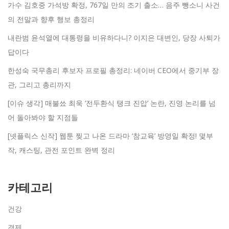
가수 김호중 가석방 확정, 767일 만의 조기 출소… 음주 뺑소니 사건
의 전말과 향후 행보 총정리
내란범 윤석열에 대통령을 비유하다니? 이지은 대변인, 당장 사퇴가
답이다
한성숙 국무총리 후보자 프로필 총정리: 네이버 CEO에서 중기부 장
관, 그리고 총리까지
[이슈 생각] 매불쑈 최욱 ‘전두환식 탱크 진압’ 논란, 진영 논리를 넘
어 돌아봐야 할 지점들
[넷플릭스 신작] 웹툰 찢고 나온 드라마 ‘참교육’ 방영일 확정! 몇부
작, 캐스팅, 관전 포인트 완벽 정리
카테고리
건강
경제