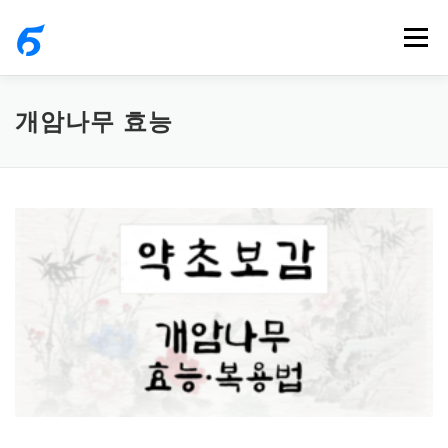
내
메뉴
용
으
로
개암나무 효능
바
로
가
기