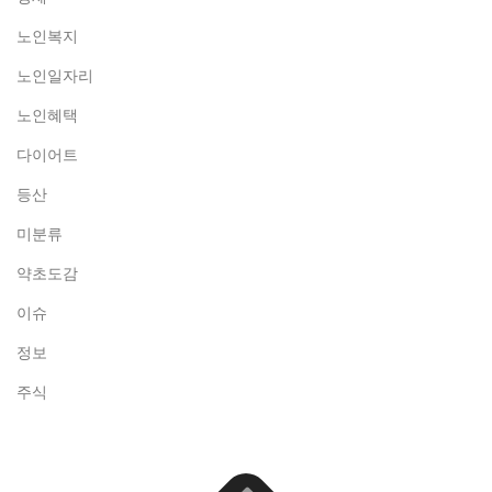
노인복지
노인일자리
노인혜택
다이어트
등산
미분류
약초도감
이슈
정보
주식