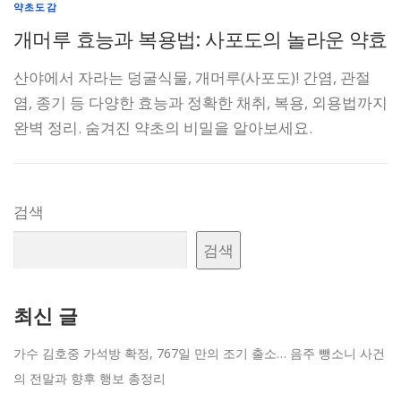
약초도감
개머루 효능과 복용법: 사포도의 놀라운 약효
산야에서 자라는 덩굴식물, 개머루(사포도)! 간염, 관절
염, 종기 등 다양한 효능과 정확한 채취, 복용, 외용법까지
완벽 정리. 숨겨진 약초의 비밀을 알아보세요.
검색
검색
최신 글
가수 김호중 가석방 확정, 767일 만의 조기 출소… 음주 뺑소니 사건
의 전말과 향후 행보 총정리