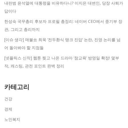
내란범 윤석열에 대통령을 비유하다니? 이지은 대변인, 당장 사퇴가
답이다
한성숙 국무총리 후보자 프로필 총정리: 네이버 CEO에서 중기부 장
관, 그리고 총리까지
[이슈 생각] 매불쑈 최욱 ‘전두환식 탱크 진압’ 논란, 진영 논리를 넘
어 돌아봐야 할 지점들
[넷플릭스 신작] 웹툰 찢고 나온 드라마 ‘참교육’ 방영일 확정! 몇부
작, 캐스팅, 관전 포인트 완벽 정리
카테고리
건강
경제
노인복지