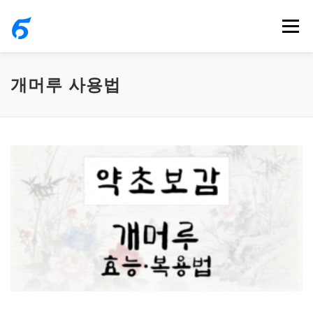
내
메뉴
용
으
로
개머루 사용법
바
로
가
기