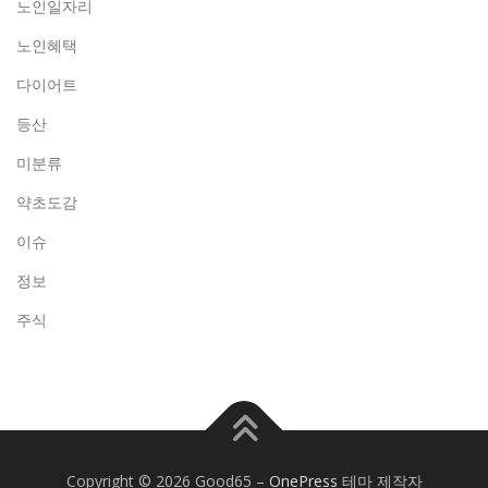
노인일자리
노인혜택
다이어트
등산
미분류
약초도감
이슈
정보
주식
Copyright © 2026 Good65
–
OnePress
테마 제작자