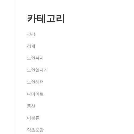
카테고리
건강
경제
노인복지
노인일자리
노인혜택
다이어트
등산
미분류
약초도감