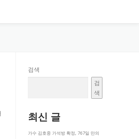
검색
의
검
색
저
최신 글
가수 김호중 가석방 확정, 767일 만의