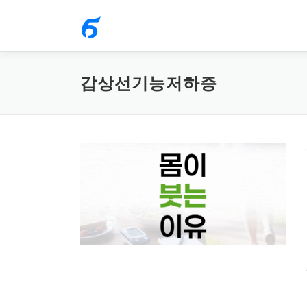
내
용
으
로
갑상선기능저하증
바
로
가
기