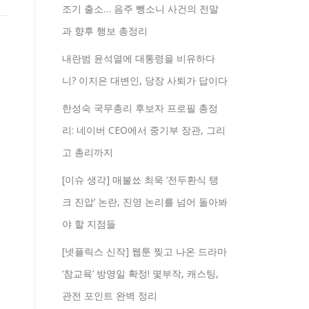
조기 출소… 음주 뺑소니 사건의 전말
과 향후 행보 총정리
내란범 윤석열에 대통령을 비유하다
니? 이지은 대변인, 당장 사퇴가 답이다
한성숙 국무총리 후보자 프로필 총정
리: 네이버 CEO에서 중기부 장관, 그리
고 총리까지
[이슈 생각] 매불쑈 최욱 ‘전두환식 탱
크 진압’ 논란, 진영 논리를 넘어 돌아봐
야 할 지점들
[넷플릭스 신작] 웹툰 찢고 나온 드라마
‘참교육’ 방영일 확정! 몇부작, 캐스팅,
관전 포인트 완벽 정리