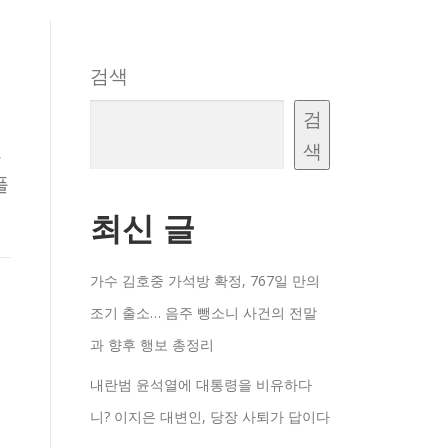
검색
검
색
,
풀
최신 글
가수 김호중 가석방 확정, 767일 만의
조기 출소… 음주 뺑소니 사건의 전말
과 향후 행보 총정리
내란범 윤석열에 대통령을 비유하다
니? 이지은 대변인, 당장 사퇴가 답이다