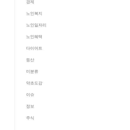
경제
노인복지
노인일자리
노인혜택
다이어트
등산
미분류
약초도감
이슈
정보
주식