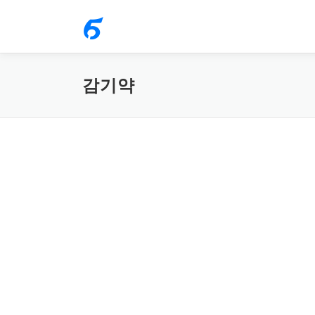
내
용
으
로
감기약
바
로
가
기