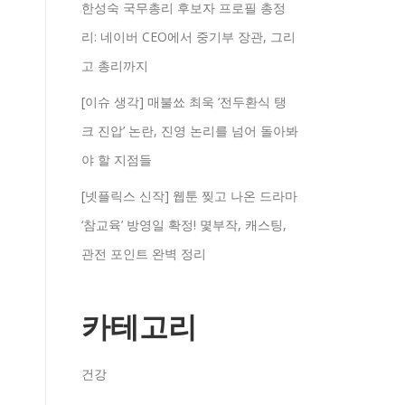
한성숙 국무총리 후보자 프로필 총정
리: 네이버 CEO에서 중기부 장관, 그리
고 총리까지
[이슈 생각] 매불쑈 최욱 ‘전두환식 탱
크 진압’ 논란, 진영 논리를 넘어 돌아봐
야 할 지점들
[넷플릭스 신작] 웹툰 찢고 나온 드라마
‘참교육’ 방영일 확정! 몇부작, 캐스팅,
관전 포인트 완벽 정리
카테고리
건강