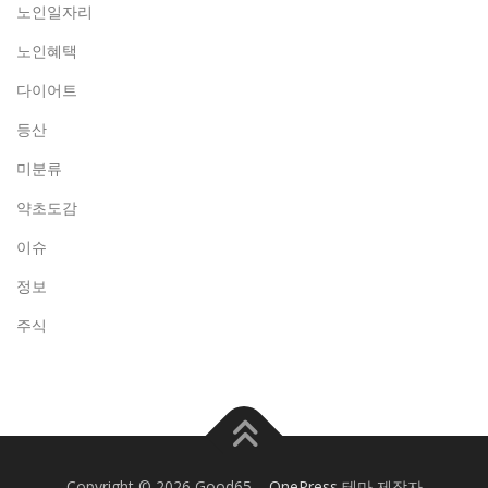
노인일자리
노인혜택
다이어트
등산
미분류
약초도감
이슈
정보
주식
Copyright © 2026 Good65
–
OnePress
테마 제작자