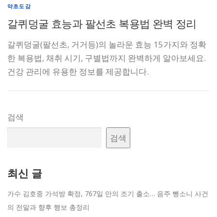
약초도감
갈퀴덩굴 효능과 팔선초 복용법 완벽 정리
갈퀴덩굴(팔선초, 거거등)의 놀라운 효능 15가지와 정확
한 복용법, 채취 시기, 구별법까지 완벽하게 알아보세요.
건강 관리에 유용한 정보를 제공합니다.
검색
검색
최신 글
가수 김호중 가석방 확정, 767일 만의 조기 출소… 음주 뺑소니 사건
의 전말과 향후 행보 총정리