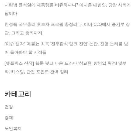
내란범 윤석열에 대통령을 비유하다니? 이지은 대변인, 당장 사퇴가
답이다
한성숙 국무총리 후보자 프로필 총정리: 네이버 CEO에서 중기부 장
관, 그리고 총리까지
[이슈 생각] 매불쑈 최욱 ‘전두환식 탱크 진압’ 논란, 진영 논리를 넘
어 돌아봐야 할 지점들
[넷플릭스 신작] 웹툰 찢고 나온 드라마 ‘참교육’ 방영일 확정! 몇부
작, 캐스팅, 관전 포인트 완벽 정리
카테고리
건강
경제
노인복지