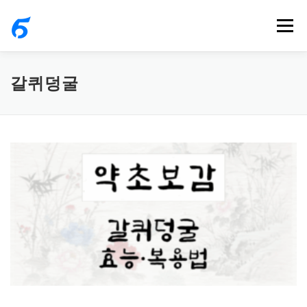
내
메뉴
용
으
로
갈퀴덩굴
바
로
가
기