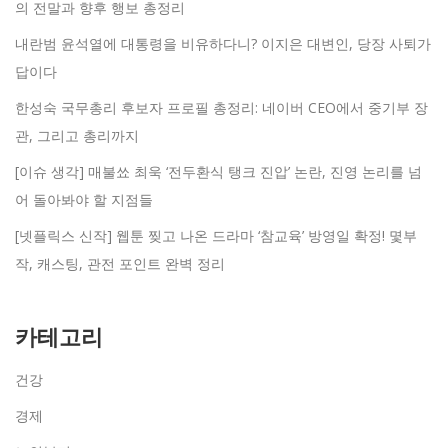
의 전말과 향후 행보 총정리
내란범 윤석열에 대통령을 비유하다니? 이지은 대변인, 당장 사퇴가
답이다
한성숙 국무총리 후보자 프로필 총정리: 네이버 CEO에서 중기부 장
관, 그리고 총리까지
[이슈 생각] 매불쑈 최욱 ‘전두환식 탱크 진압’ 논란, 진영 논리를 넘
어 돌아봐야 할 지점들
[넷플릭스 신작] 웹툰 찢고 나온 드라마 ‘참교육’ 방영일 확정! 몇부
작, 캐스팅, 관전 포인트 완벽 정리
카테고리
건강
경제