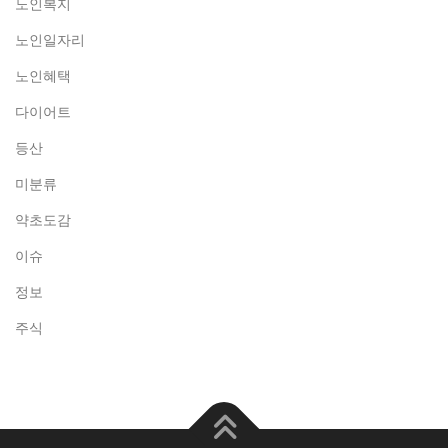
노인복지
노인일자리
노인혜택
다이어트
등산
미분류
약초도감
이슈
정보
주식