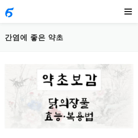
내
메뉴
용
으
로
간염에 좋은 약초
바
로
가
기