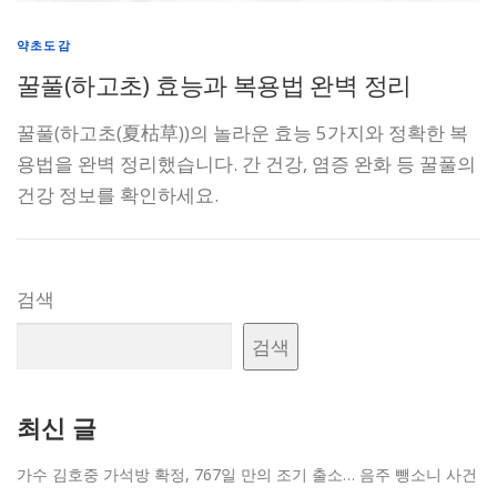
약초도감
꿀풀(하고초) 효능과 복용법 완벽 정리
꿀풀(하고초(夏枯草))의 놀라운 효능 5가지와 정확한 복
용법을 완벽 정리했습니다. 간 건강, 염증 완화 등 꿀풀의
건강 정보를 확인하세요.
검색
검색
최신 글
가수 김호중 가석방 확정, 767일 만의 조기 출소… 음주 뺑소니 사건