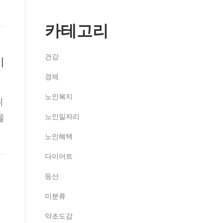
카테고리
건강
이
경제
노인복지
취
을
노인일자리
노인혜택
다이어트
등산
미분류
약초도감