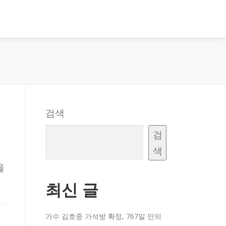
검색
검
색
,
을
최신 글
가수 김호중 가석방 확정, 767일 만의