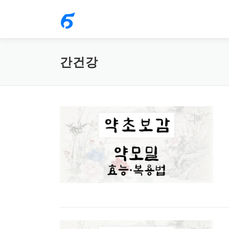
내
용
으
로
간건강
바
로
가
기