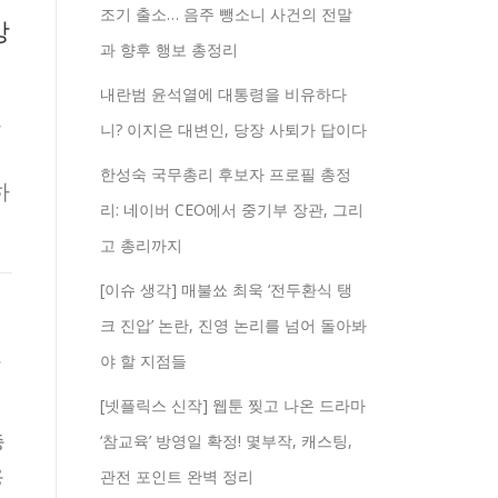
조기 출소… 음주 뺑소니 사건의 전말
강
과 향후 행보 총정리
내란범 윤석열에 대통령을 비유하다
,
니? 이지은 대변인, 당장 사퇴가 답이다
한성숙 국무총리 후보자 프로필 총정
하
리: 네이버 CEO에서 중기부 장관, 그리
고 총리까지
[이슈 생각] 매불쑈 최욱 ‘전두환식 탱
크 진압’ 논란, 진영 논리를 넘어 돌아봐
선
야 할 지점들
[넷플릭스 신작] 웹툰 찢고 나온 드라마
총
‘참교육’ 방영일 확정! 몇부작, 캐스팅,
용
관전 포인트 완벽 정리