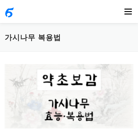
내
메뉴
용
으
로
가시나무 복용법
바
로
가
기