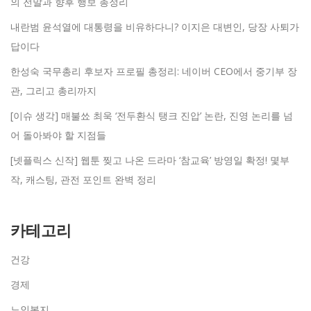
의 전말과 향후 행보 총정리
내란범 윤석열에 대통령을 비유하다니? 이지은 대변인, 당장 사퇴가
답이다
한성숙 국무총리 후보자 프로필 총정리: 네이버 CEO에서 중기부 장
관, 그리고 총리까지
[이슈 생각] 매불쑈 최욱 ‘전두환식 탱크 진압’ 논란, 진영 논리를 넘
어 돌아봐야 할 지점들
[넷플릭스 신작] 웹툰 찢고 나온 드라마 ‘참교육’ 방영일 확정! 몇부
작, 캐스팅, 관전 포인트 완벽 정리
카테고리
건강
경제
노인복지