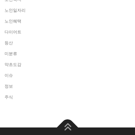
노인일자리
노인혜택
다이어트
등산
미분류
약초도감
이슈
정보
주식