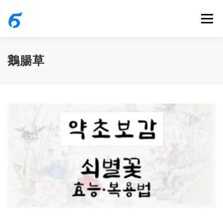
내
메뉴
용
으
로
鵝腸草
바
로
가
기