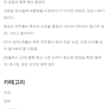
의 전말과 향후 행보 총정리
내란범 윤석열에 대통령을 비유하다니? 이지은 대변인, 당장 사퇴가
답이다
한성숙 국무총리 후보자 프로필 총정리: 네이버 CEO에서 중기부 장
관, 그리고 총리까지
[이슈 생각] 매불쑈 최욱 ‘전두환식 탱크 진압’ 논란, 진영 논리를 넘
어 돌아봐야 할 지점들
[넷플릭스 신작] 웹툰 찢고 나온 드라마 ‘참교육’ 방영일 확정! 몇부
작, 캐스팅, 관전 포인트 완벽 정리
카테고리
건강
경제