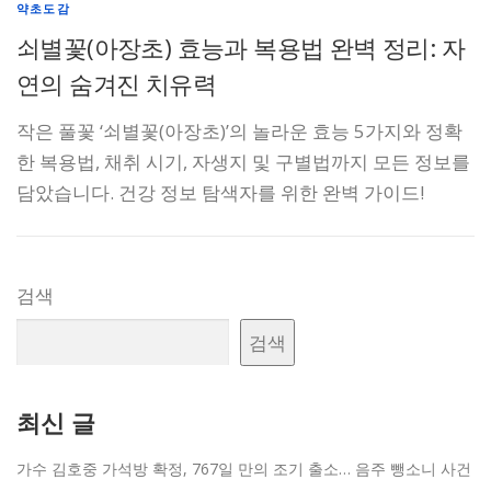
약초도감
쇠별꽃(아장초) 효능과 복용법 완벽 정리: 자
연의 숨겨진 치유력
작은 풀꽃 ‘쇠별꽃(아장초)’의 놀라운 효능 5가지와 정확
한 복용법, 채취 시기, 자생지 및 구별법까지 모든 정보를
담았습니다. 건강 정보 탐색자를 위한 완벽 가이드!
검색
검색
최신 글
가수 김호중 가석방 확정, 767일 만의 조기 출소… 음주 뺑소니 사건