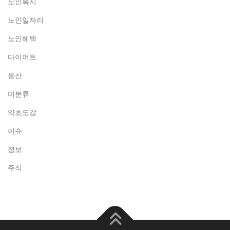
노인복지
노인일자리
노인혜택
다이어트
등산
미분류
약초도감
이슈
정보
주식