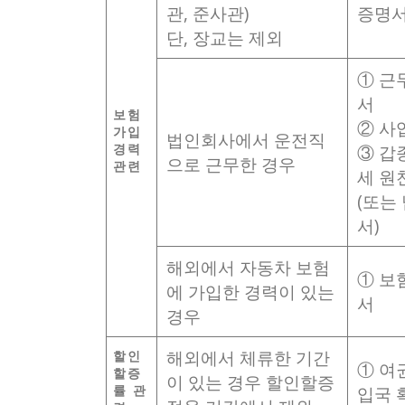
관, 준사관)
증명
단, 장교는 제외
① 근
서
보험
② 사
가입
법인회사에서 운전직
경력
③ 갑
으로 근무한 경우
관련
세 원
(또는
서)
해외에서 자동차 보험
① 보
에 가입한 경력이 있는
서
경우
해외에서 체류한 기간
할인
① 여
할증
이 있는 경우 할인할증
률 관
입국 