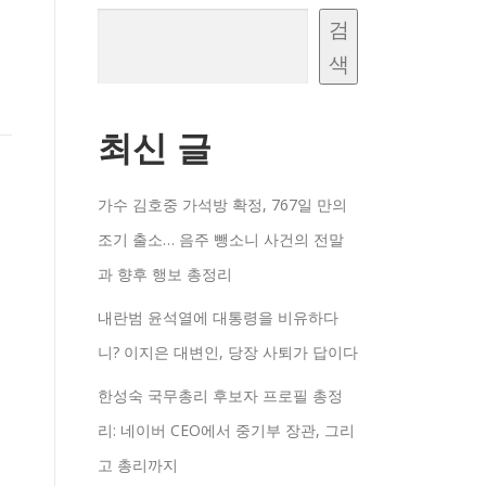
검
색
최신 글
가수 김호중 가석방 확정, 767일 만의
조기 출소… 음주 뺑소니 사건의 전말
과 향후 행보 총정리
내란범 윤석열에 대통령을 비유하다
니? 이지은 대변인, 당장 사퇴가 답이다
한성숙 국무총리 후보자 프로필 총정
리: 네이버 CEO에서 중기부 장관, 그리
고 총리까지