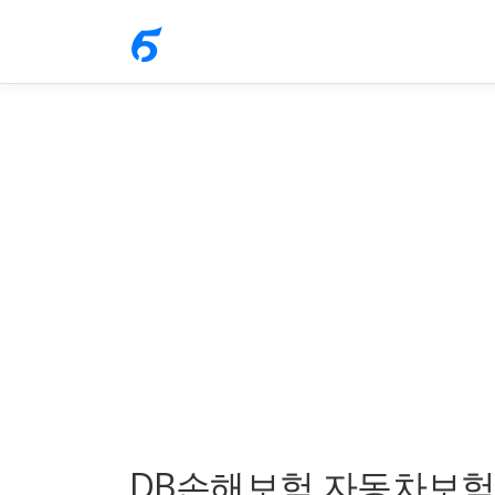
내
용
으
로
바
로
가
기
DB손해보험 자동차보험