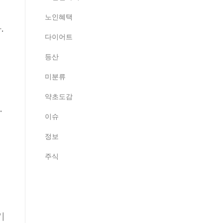
.
노인혜택
.
다이어트
등산
미분류
약초도감
.
이슈
정보
주식
기