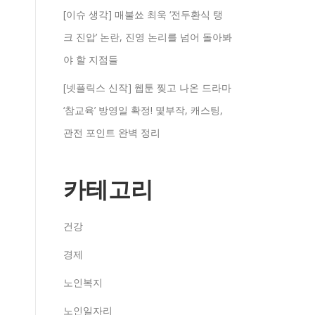
[이슈 생각] 매불쑈 최욱 ‘전두환식 탱
크 진압’ 논란, 진영 논리를 넘어 돌아봐
야 할 지점들
[넷플릭스 신작] 웹툰 찢고 나온 드라마
‘참교육’ 방영일 확정! 몇부작, 캐스팅,
관전 포인트 완벽 정리
카테고리
건강
경제
노인복지
노인일자리