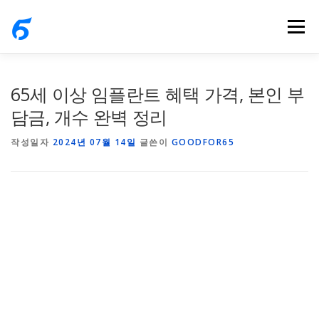
내
메뉴
용
으
로
바
65세 이상 임플란트 혜택 가격, 본인 부
로
담금, 개수 완벽 정리
가
작성일자
2024년 07월 14일
글쓴이
GOODFOR65
기