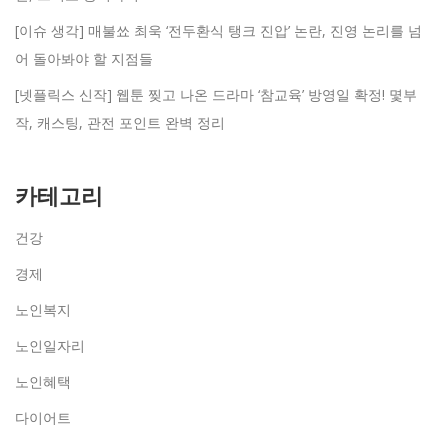
[이슈 생각] 매불쑈 최욱 ‘전두환식 탱크 진압’ 논란, 진영 논리를 넘
어 돌아봐야 할 지점들
[넷플릭스 신작] 웹툰 찢고 나온 드라마 ‘참교육’ 방영일 확정! 몇부
작, 캐스팅, 관전 포인트 완벽 정리
카테고리
건강
경제
노인복지
노인일자리
노인혜택
다이어트