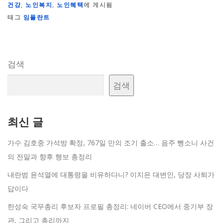
건강
,
노인복지
,
노인혜택
에 게시됨
태그
임플란트
검색
검색
최신 글
가수 김호중 가석방 확정, 767일 만의 조기 출소… 음주 뺑소니 사건
의 전말과 향후 행보 총정리
내란범 윤석열에 대통령을 비유하다니? 이지은 대변인, 당장 사퇴가
답이다
한성숙 국무총리 후보자 프로필 총정리: 네이버 CEO에서 중기부 장
관, 그리고 총리까지