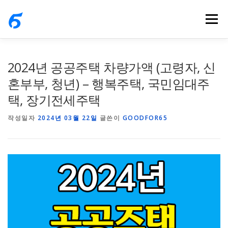
내
메뉴
용
으
로
바
2024년 공공주택 차량가액 (고령자, 신
로
혼부부, 청년) – 행복주택, 국민임대주
가
택, 장기전세주택
기
작성일자
2024년 03월 22일
글쓴이
GOODFOR65