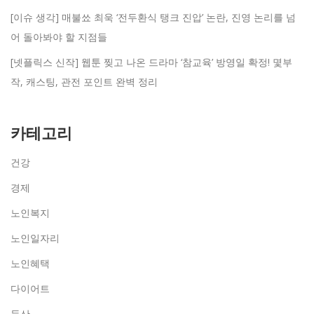
[이슈 생각] 매불쑈 최욱 ‘전두환식 탱크 진압’ 논란, 진영 논리를 넘
어 돌아봐야 할 지점들
[넷플릭스 신작] 웹툰 찢고 나온 드라마 ‘참교육’ 방영일 확정! 몇부
작, 캐스팅, 관전 포인트 완벽 정리
카테고리
건강
경제
노인복지
노인일자리
노인혜택
다이어트
등산