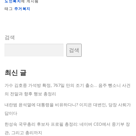
노인복지
에 게시됨
태그
주거복지
검색
검색
최신 글
가수 김호중 가석방 확정, 767일 만의 조기 출소… 음주 뺑소니 사건
의 전말과 향후 행보 총정리
내란범 윤석열에 대통령을 비유하다니? 이지은 대변인, 당장 사퇴가
답이다
한성숙 국무총리 후보자 프로필 총정리: 네이버 CEO에서 중기부 장
관, 그리고 총리까지