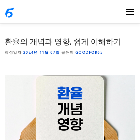
내
메뉴
용
으
로
바
환율의 개념과 영향, 쉽게 이해하기
로
작성일자
2024년 11월 07일
글쓴이
GOODFOR65
가
기