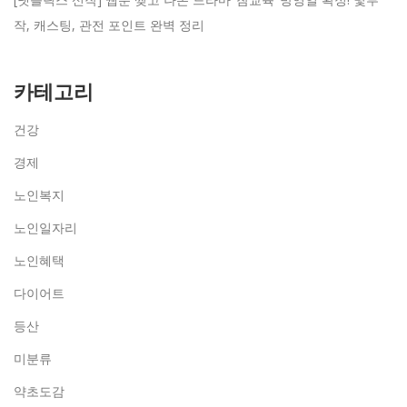
작, 캐스팅, 관전 포인트 완벽 정리
카테고리
건강
경제
노인복지
노인일자리
노인혜택
다이어트
등산
미분류
약초도감