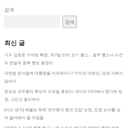
검색
검색
최신 글
가수 김호중 가석방 확정, 767일 만의 조기 출소… 음주 뺑소니 사건
의 전말과 향후 행보 총정리
내란범 윤석열에 대통령을 비유하다니? 이지은 대변인, 당장 사퇴가
답이다
한성숙 국무총리 후보자 프로필 총정리: 네이버 CEO에서 중기부 장
관, 그리고 총리까지
[이슈 생각] 매불쑈 최욱 ‘전두환식 탱크 진압’ 논란, 진영 논리를 넘
어 돌아봐야 할 지점들
[넷플릭스 신작] 웹툰 찢고 나온 드라마 ‘참교육’ 방영일 확정! 몇부