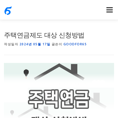
내
메뉴
용
으
로
바
주택연금제도 대상 신청방법
로
작성일자
2024년 05월 17일
글쓴이
GOODFOR65
가
기