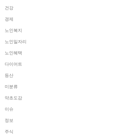
건강
경제
노인복지
노인일자리
노인혜택
다이어트
등산
미분류
약초도감
이슈
정보
주식