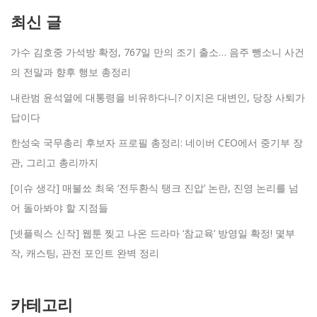
최신 글
가수 김호중 가석방 확정, 767일 만의 조기 출소… 음주 뺑소니 사건
의 전말과 향후 행보 총정리
내란범 윤석열에 대통령을 비유하다니? 이지은 대변인, 당장 사퇴가
답이다
한성숙 국무총리 후보자 프로필 총정리: 네이버 CEO에서 중기부 장
관, 그리고 총리까지
[이슈 생각] 매불쑈 최욱 ‘전두환식 탱크 진압’ 논란, 진영 논리를 넘
어 돌아봐야 할 지점들
[넷플릭스 신작] 웹툰 찢고 나온 드라마 ‘참교육’ 방영일 확정! 몇부
작, 캐스팅, 관전 포인트 완벽 정리
카테고리