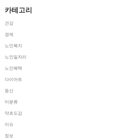
카테고리
건강
경제
노인복지
노인일자리
노인혜택
다이어트
등산
미분류
약초도감
이슈
정보