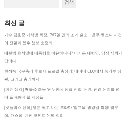
검색
최신 글
가수 김호중 가석방 확정, 767일 만의 조기 출소… 음주 뺑소니 사건
의 전말과 향후 행보 총정리
내란범 윤석열에 대통령을 비유하다니? 이지은 대변인, 당장 사퇴가
답이다
한성숙 국무총리 후보자 프로필 총정리: 네이버 CEO에서 중기부 장
관, 그리고 총리까지
[이슈 생각] 매불쑈 최욱 ‘전두환식 탱크 진압’ 논란, 진영 논리를 넘
어 돌아봐야 할 지점들
[넷플릭스 신작] 웹툰 찢고 나온 드라마 ‘참교육’ 방영일 확정! 몇부
작, 캐스팅, 관전 포인트 완벽 정리