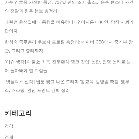
가수 김호중 가석방 확정, 767일 만의 조기 출소… 음주 뺑소니 사건
의 전말과 향후 행보 총정리
내란범 윤석열에 대통령을 비유하다니? 이지은 대변인, 당장 사퇴가
답이다
한성숙 국무총리 후보자 프로필 총정리: 네이버 CEO에서 중기부 장
관, 그리고 총리까지
[이슈 생각] 매불쑈 최욱 ‘전두환식 탱크 진압’ 논란, 진영 논리를 넘
어 돌아봐야 할 지점들
[넷플릭스 신작] 웹툰 찢고 나온 드라마 ‘참교육’ 방영일 확정! 몇부
작, 캐스팅, 관전 포인트 완벽 정리
카테고리
건강
경제