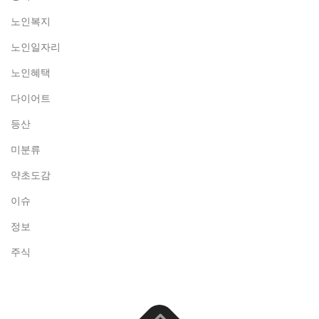
노인복지
노인일자리
노인혜택
다이어트
등산
미분류
약초도감
이슈
정보
주식