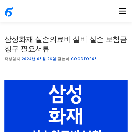
내
메뉴
용
으
로
바
삼성화재 실손의료비 실비 실손 보험금
로
청구 필요서류
가
작성일자
2024년 05월 26일
글쓴이
GOODFOR65
기