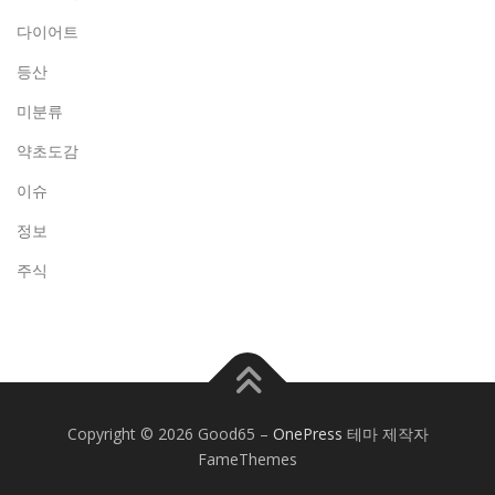
다이어트
등산
미분류
약초도감
이슈
정보
주식
Copyright © 2026 Good65
–
OnePress
테마 제작자
FameThemes