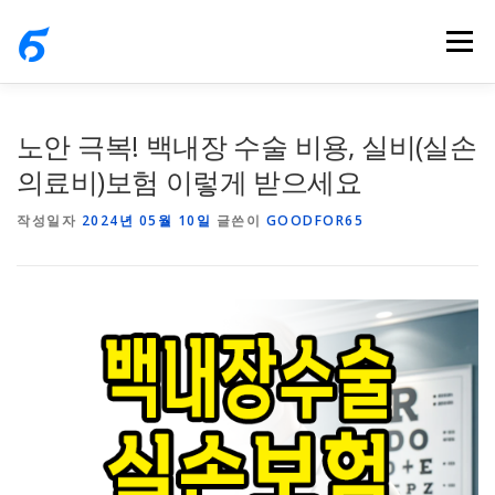
내
메뉴
용
으
로
바
노안 극복! 백내장 수술 비용, 실비(실손
로
의료비)보험 이렇게 받으세요
가
작성일자
2024년 05월 10일
글쓴이
GOODFOR65
기