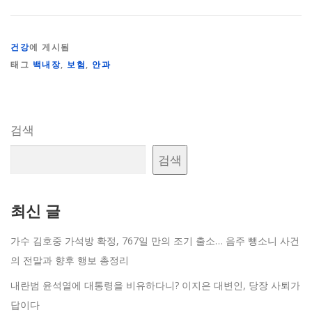
건강
에 게시됨
태그
백내장
,
보험
,
안과
검색
검색
최신 글
가수 김호중 가석방 확정, 767일 만의 조기 출소… 음주 뺑소니 사건
의 전말과 향후 행보 총정리
내란범 윤석열에 대통령을 비유하다니? 이지은 대변인, 당장 사퇴가
답이다