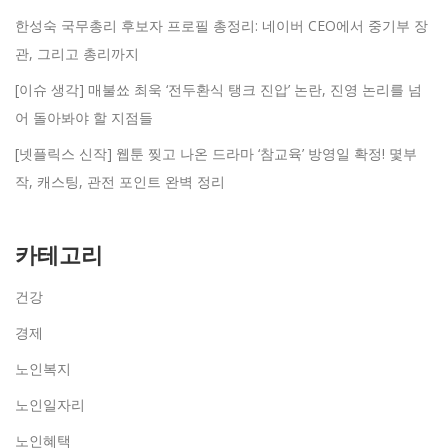
한성숙 국무총리 후보자 프로필 총정리: 네이버 CEO에서 중기부 장
관, 그리고 총리까지
[이슈 생각] 매불쑈 최욱 ‘전두환식 탱크 진압’ 논란, 진영 논리를 넘
어 돌아봐야 할 지점들
[넷플릭스 신작] 웹툰 찢고 나온 드라마 ‘참교육’ 방영일 확정! 몇부
작, 캐스팅, 관전 포인트 완벽 정리
카테고리
건강
경제
노인복지
노인일자리
노인혜택