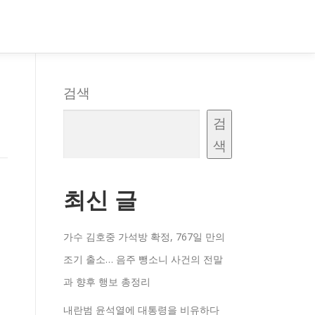
검색
검
색
최신 글
가수 김호중 가석방 확정, 767일 만의
조기 출소… 음주 뺑소니 사건의 전말
과 향후 행보 총정리
내란범 윤석열에 대통령을 비유하다