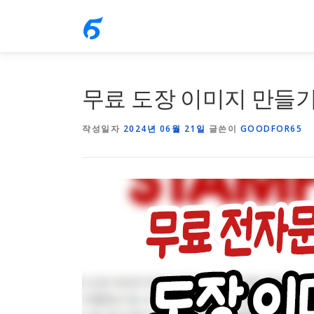
내
용
으
로
무료 도장 이미지 만들
바
로
작성일자
2024년 06월 21일
글쓴이
GOODFOR65
가
기