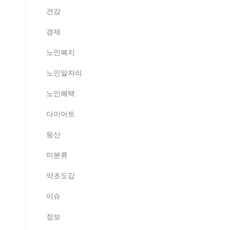
건강
경제
노인복지
노인일자리
노인혜택
다이어트
등산
미분류
약초도감
이슈
정보