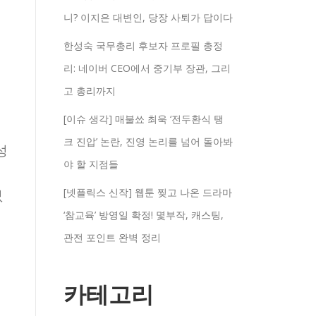
니? 이지은 대변인, 당장 사퇴가 답이다
한성숙 국무총리 후보자 프로필 총정
리: 네이버 CEO에서 중기부 장관, 그리
고 총리까지
[이슈 생각] 매불쑈 최욱 ‘전두환식 탱
크 진압’ 논란, 진영 논리를 넘어 돌아봐
성
야 할 지점들
없
[넷플릭스 신작] 웹툰 찢고 나온 드라마
‘참교육’ 방영일 확정! 몇부작, 캐스팅,
관전 포인트 완벽 정리
카테고리