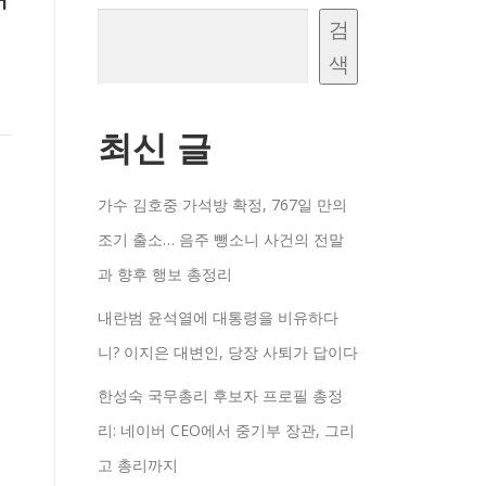
검
색
최신 글
가수 김호중 가석방 확정, 767일 만의
조기 출소… 음주 뺑소니 사건의 전말
과 향후 행보 총정리
내란범 윤석열에 대통령을 비유하다
니? 이지은 대변인, 당장 사퇴가 답이다
한성숙 국무총리 후보자 프로필 총정
리: 네이버 CEO에서 중기부 장관, 그리
고 총리까지