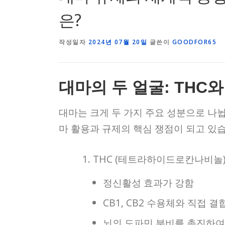
은?
작성일자
2024년 07월 20일
글쓴이
GOODFOR65
대마의 두 얼굴: THC
대마는 크게 두 가지 주요 성분으로 나뉩
마 활용과 규제의 핵심 쟁점이 되고 있
THC (테트라하이드로칸나비놀)
정신활성 효과가 강함
CB1, CB2 수용체와 직접 결
뇌의 도파민 분비를 촉진하여 