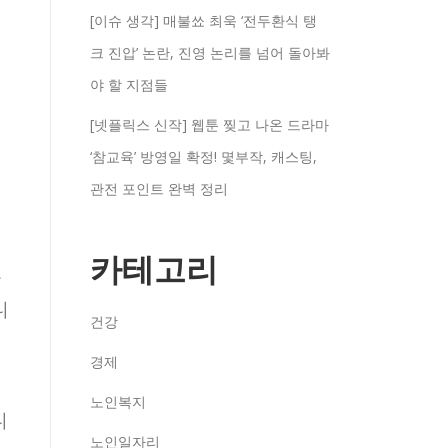
[이슈 생각] 매불쑈 최욱 ‘전두환식 탱
크 진압’ 논란, 진영 논리를 넘어 돌아봐
야 할 지점들
[넷플릭스 신작] 웹툰 찢고 나온 드라마
‘참교육’ 방영일 확정! 몇부작, 캐스팅,
관전 포인트 완벽 정리
카테고리
올
니
건강
경제
노인복지
니
노인일자리