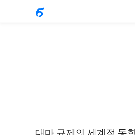
내
용
으
로
바
로
가
기
대마 규제의 세계적 동향