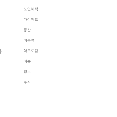
노인혜택
다이어트
등산
미분류
을
중
약초도감
이슈
로
정보
주식
검