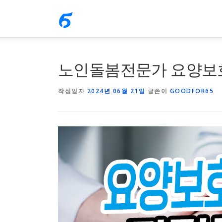
내
용
으
로
노인돌봄전문가 요양보
바
로
작성일자
2024년 06월 21일
글쓴이
GOODFOR65
가
기