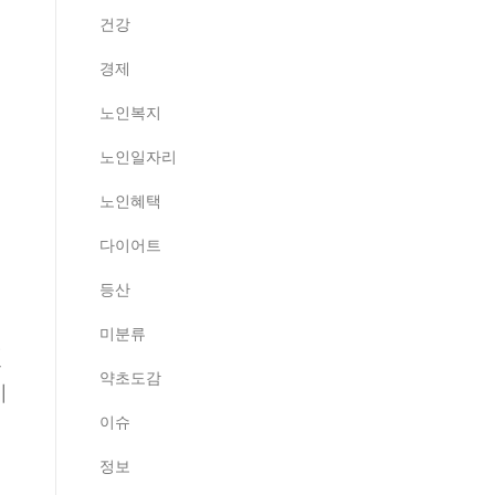
건강
경제
노인복지
노인일자리
노인혜택
다이어트
등산
미분류
된
약초도감
이
이슈
정보