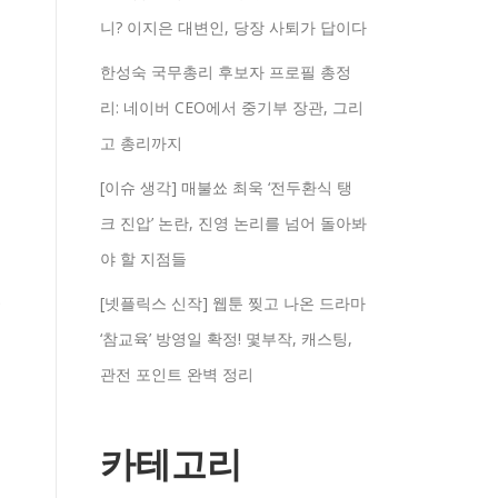
니? 이지은 대변인, 당장 사퇴가 답이다
한성숙 국무총리 후보자 프로필 총정
리: 네이버 CEO에서 중기부 장관, 그리
고 총리까지
[이슈 생각] 매불쑈 최욱 ‘전두환식 탱
크 진압’ 논란, 진영 논리를 넘어 돌아봐
야 할 지점들
[넷플릭스 신작] 웹툰 찢고 나온 드라마
적
‘참교육’ 방영일 확정! 몇부작, 캐스팅,
관전 포인트 완벽 정리
카테고리