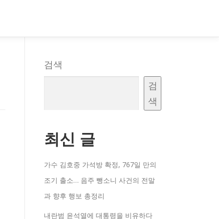
검색
검
색
최신 글
가수 김호중 가석방 확정, 767일 만의
조기 출소… 음주 뺑소니 사건의 전말
과 향후 행보 총정리
내란범 윤석열에 대통령을 비유하다