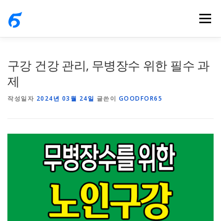
내
메뉴
용
으
로
바
구강 건강 관리, 무병장수 위한 필수 과
로
제
가
작성일자
2024년 03월 24일
글쓴이
GOODFOR65
기