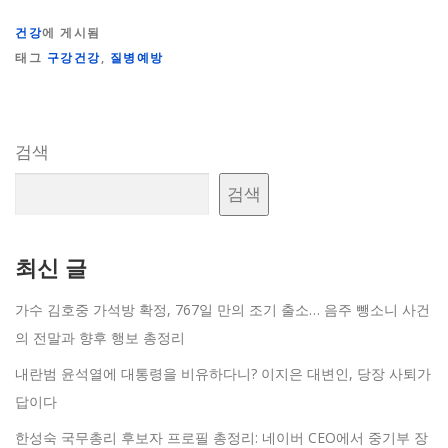
건강
에 게시됨
태그
구강건강
,
질병예방
검색
검색
최신 글
가수 김호중 가석방 확정, 767일 만의 조기 출소… 음주 뺑소니 사건
의 전말과 향후 행보 총정리
내란범 윤석열에 대통령을 비유하다니? 이지은 대변인, 당장 사퇴가
답이다
한성숙 국무총리 후보자 프로필 총정리: 네이버 CEO에서 중기부 장