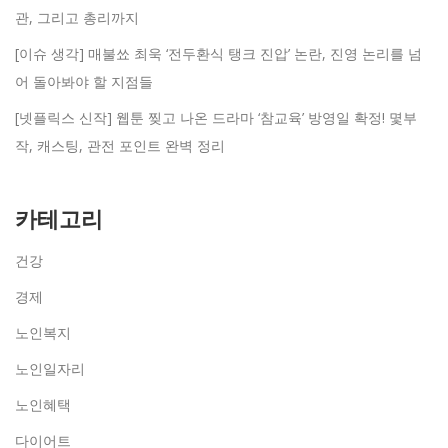
관, 그리고 총리까지
[이슈 생각] 매불쑈 최욱 ‘전두환식 탱크 진압’ 논란, 진영 논리를 넘
어 돌아봐야 할 지점들
[넷플릭스 신작] 웹툰 찢고 나온 드라마 ‘참교육’ 방영일 확정! 몇부
작, 캐스팅, 관전 포인트 완벽 정리
카테고리
건강
경제
노인복지
노인일자리
노인혜택
다이어트